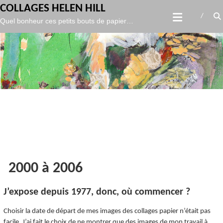
gtag('config', 'UA-119986127-1',
);
COLLAGES HELEN HILL
Skip
Quel bonheur ces petits bouts de papier…
to
content
2000 à 2006
J’expose depuis 1977, donc, où commencer ?
Choisir la date de départ de mes images des collages papier n’était pas
facile. J’ai fait le choix de ne montrer que des images de mon travail à