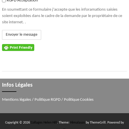
rgpd-acceptation
RGPD Acceptation
En soumettant ce formulaire j'accepte que les inforamations saisies
soient exploitées dans le cadre de la demande par le propriétaire de ce
site internet. .
Infos Légales
Mentions légales
/
Politique RGPD
/
Politique Cookies
Copyright © 2026
Collages Helen Hill
. Theme:
Himalayas
by ThemeGrill. Powered by