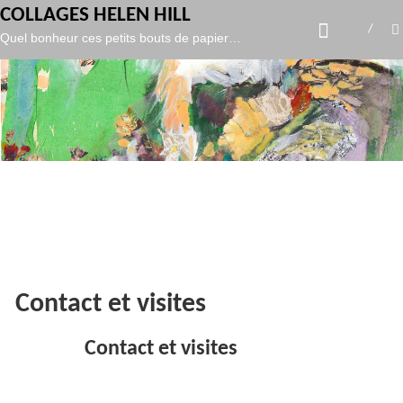
gtag('config', 'UA-119986127-1',
);
COLLAGES HELEN HILL
Skip
Quel bonheur ces petits bouts de papier…
to
content
Contact et visites
Contact et visites