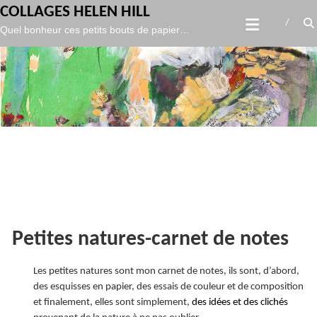
gtag('config', 'UA-119986127-1',
);
COLLAGES HELEN HILL
Skip
Quel bonheur ces petits bouts de papier…
to
content
Petites natures-carnet de notes
Les petites natures sont mon carnet de notes, ils sont, d’abord,
des esquisses en papier, des essais de couleur et de composition
et finalement, elles sont simplement,
des idées et des clichés