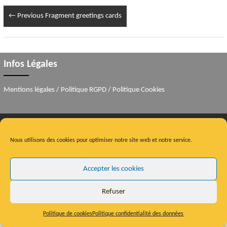
← Previous
Fragment greetings cards
Infos Légales
Mentions légales
/
Politique RGPD
/
Politique Cookies
Copyright © 2026
Collages Helen Hill
. Theme:
Himalayas
by ThemeGrill. Powered by
Nous utilisons des cookies pour optimiser notre site web et notre service.
WordPress
.
Accepter les cookies
Refuser
Politique de cookies
Politique confidentialité des données