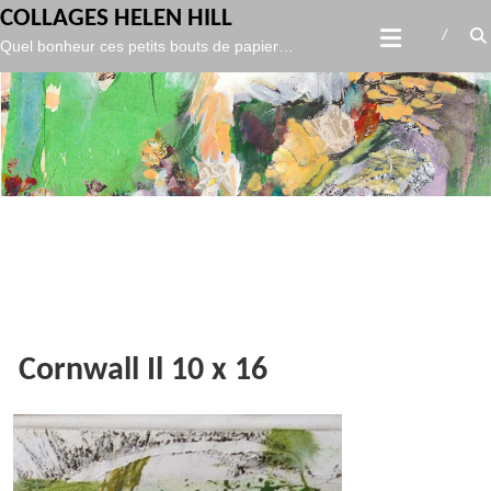
gtag('config', 'UA-119986127-1',
);
COLLAGES HELEN HILL
Skip
Quel bonheur ces petits bouts de papier…
to
content
Cornwall Il 10 x 16