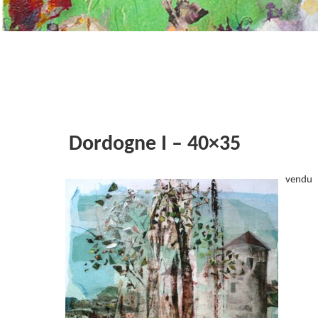
Dordogne I – 40×35
vendu