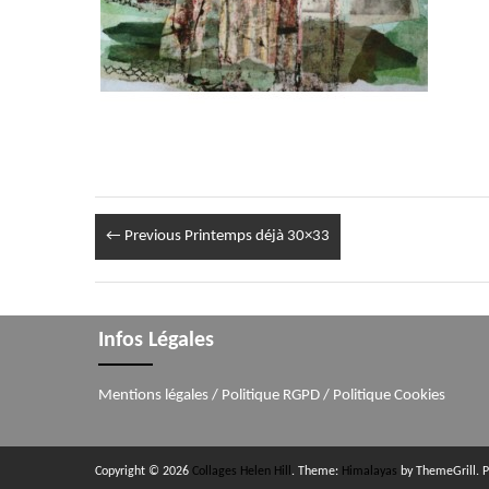
← Previous
Printemps déjà 30×33
Infos Légales
Mentions légales
/
Politique RGPD
/
Politique Cookies
Copyright © 2026
Collages Helen Hill
. Theme:
Himalayas
by ThemeGrill. 