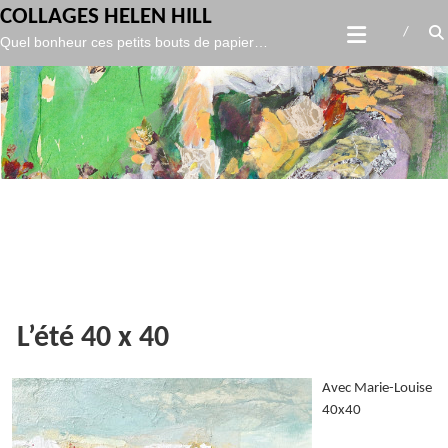
gtag('config', 'UA-119986127-1',
);
COLLAGES HELEN HILL
Skip
Quel bonheur ces petits bouts de papier…
to
content
L’été 40 x 40
Avec Marie-Louise
40x40