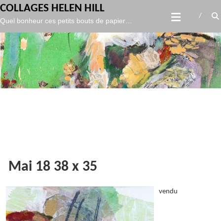
gtag('config', 'UA-119986127-1',
);
COLLAGES HELEN HILL
Skip
Quel bonheur ces petits bouts de papier…
to
content
Mai 18 38 x 35
vendu