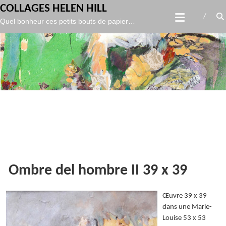
gtag('config', 'UA-119986127-1',
);
COLLAGES HELEN HILL
Skip
Quel bonheur ces petits bouts de papier…
to
content
Ombre del hombre II 39 x 39
Œuvre 39 x 39
dans une Marie-
Louise 53 x 53