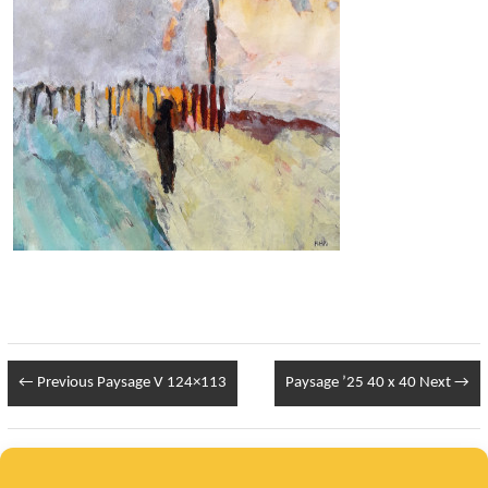
← Previous
Paysage V 124×113
Paysage ’25 40 x 40
Next →
Infos Légales