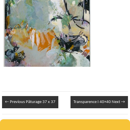
← Previous
Pâturage 37 x 37
Transparence I 40×40
Next →
Infos Légales