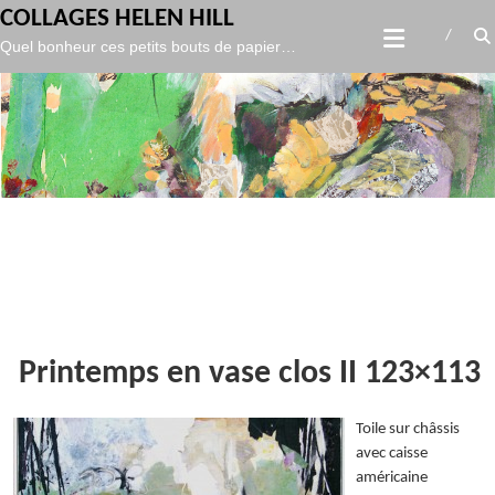
gtag('config', 'UA-119986127-1',
);
COLLAGES HELEN HILL
Skip
Quel bonheur ces petits bouts de papier…
to
content
Printemps en vase clos II 123×113
Toile sur châssis
avec caisse
américaine