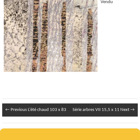
Vendu
← Previous
L’été chaud 103 x 83
Série arbres VII 15,5 x 11
Next →
Infos Légales