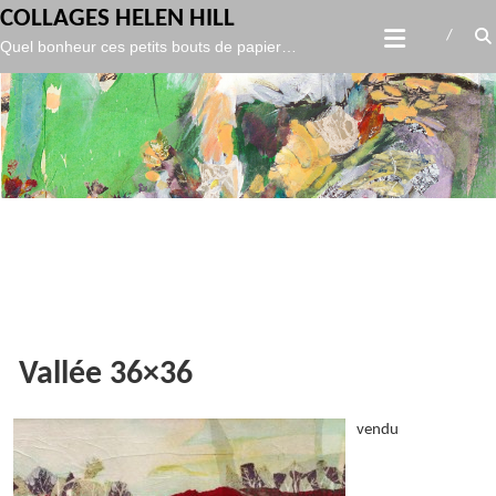
gtag('config', 'UA-119986127-1',
);
COLLAGES HELEN HILL
Skip
Quel bonheur ces petits bouts de papier…
to
content
Vallée 36×36
vendu