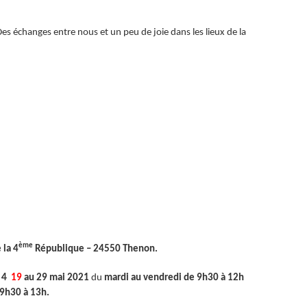
s échanges entre nous et un peu de joie dans les lieux de la
ème
 la 4
République – 24550 Thenon.
u
4
19
au 29 mai 2021
du
mardi au vendredi de 9h30 à 12h
 9h30 à 13h.