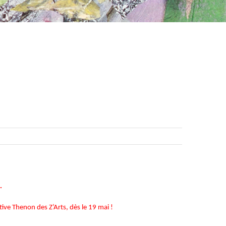
.
ative
Thenon des Z’Arts,
dès le 19 mai !