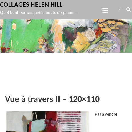
gtag('config', 'UA-119986127-1',
);
COLLAGES HELEN HILL
Skip
Quel bonheur ces petits bouts de papier…
to
content
Vue à travers II – 120×110
Pas à vendre