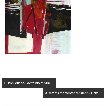
← Previous
Soir de tempete 50×50
3 instants momentanés 185×65
Next →