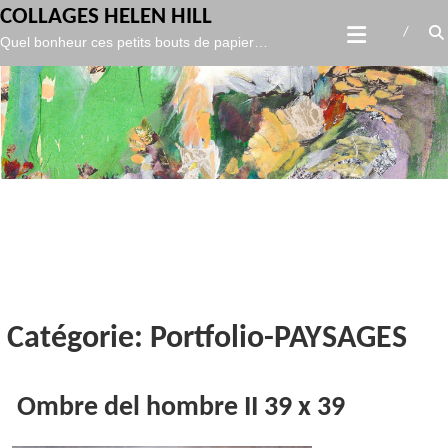
gtag('config', 'UA-119986127-1',
);
COLLAGES HELEN HILL
Skip
Quel bonheur ces petits bouts de papier…
to
content
Catégorie: Portfolio-PAYSAGES
Ombre del hombre II 39 x 39