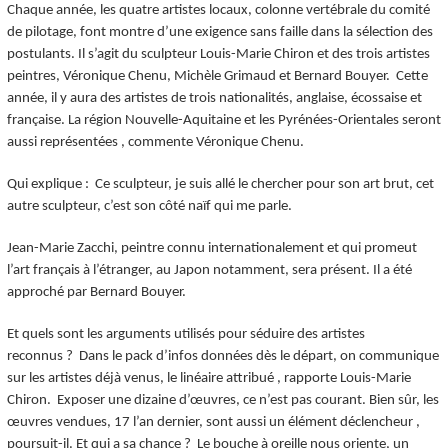
Chaque année, les quatre artistes locaux, colonne vertébrale du comité
de pilotage, font montre d’une exigence sans faille dans la sélection des
postulants. Il s’agit du sculpteur Louis-Marie Chiron et des trois artistes
peintres, Véronique Chenu, Michèle Grimaud et Bernard Bouyer.
Cette
année, il y aura des artistes de trois nationalités, anglaise, écossaise et
française. La région Nouvelle-Aquitaine et les Pyrénées-Orientales seront
aussi représentées
, commente Véronique Chenu.
Qui explique :
Ce sculpteur, je suis allé le chercher pour son art brut, cet
autre sculpteur, c’est son côté naïf qui me parle.
Jean-Marie Zacchi, peintre connu internationalement et qui promeut
l’art français à l’étranger, au Japon notamment, sera présent. Il a été
approché par Bernard Bouyer.
Et quels sont les arguments utilisés pour séduire des artistes
reconnus ?
Dans le pack d’infos données dès le départ, on communique
sur les artistes déjà venus, le linéaire attribué
, rapporte Louis-Marie
Chiron.
Exposer une dizaine d’œuvres, ce n’est pas courant. Bien sûr, les
œuvres vendues, 17 l’an dernier, sont aussi un élément déclencheur
,
poursuit-il. Et qui a sa chance ?
Le bouche à oreille nous oriente, un