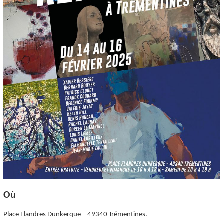
Où
Place Flandres Dunkerque – 49340 Trémentines.