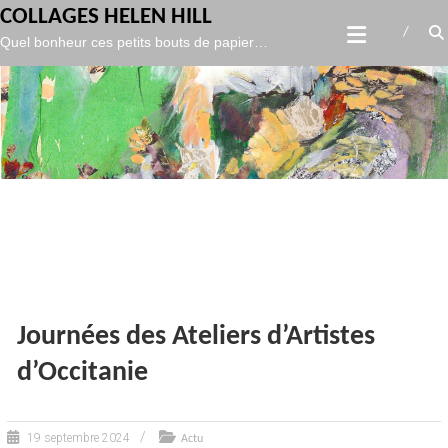
gtag('config', 'UA-119986127-1',
);
COLLAGES HELEN HILL
Skip
Quel bonheur ces petits bouts de papier…
to
content
Journées des Ateliers d’Artistes
d’Occitanie
19 septembre 2024
Actu